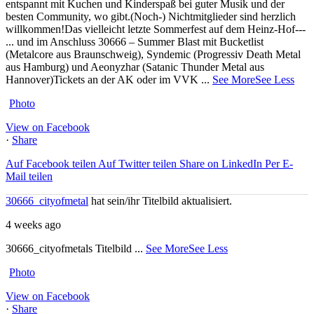
entspannt mit Kuchen und Kinderspaß bei guter Musik und der
besten Community, wo gibt.
(Noch-) Nichtmitglieder sind herzlich
willkommen!
Das vielleicht letzte Sommerfest auf dem Heinz-Hof
---
... und im Anschluss 30666 – Summer Blast mit Bucketlist
(Metalcore aus Braunschweig), Syndemic (Progressiv Death Metal
aus Hamburg) und Aeonyzhar (Satanic Thunder Metal aus
Hannover)
Tickets an der AK oder im VVK
...
See More
See Less
Photo
View on Facebook
·
Share
Auf Facebook teilen
Auf Twitter teilen
Share on LinkedIn
Per E-
Mail teilen
30666_cityofmetal
hat sein/ihr Titelbild aktualisiert.
4 weeks ago
30666_cityofmetals Titelbild
...
See More
See Less
Photo
View on Facebook
·
Share