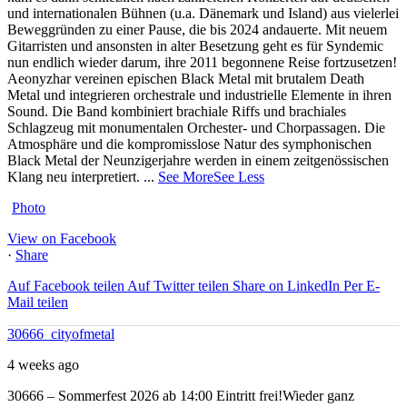
und internationalen Bühnen (u.a. Dänemark und Island) aus vielerlei
Beweggründen zu einer Pause, die bis 2024 andauerte. Mit neuem
Gitarristen und ansonsten in alter Besetzung geht es für Syndemic
nun endlich wieder darum, ihre 2011 begonnene Reise fortzusetzen!
Aeonyzhar vereinen epischen Black Metal mit brutalem Death
Metal und integrieren orchestrale und industrielle Elemente in ihren
Sound. Die Band kombiniert brachiale Riffs und brachiales
Schlagzeug mit monumentalen Orchester- und Chorpassagen. Die
Atmosphäre und die kompromisslose Natur des symphonischen
Black Metal der Neunzigerjahre werden in einem zeitgenössischen
Klang neu interpretiert.
...
See More
See Less
Photo
View on Facebook
·
Share
Auf Facebook teilen
Auf Twitter teilen
Share on LinkedIn
Per E-
Mail teilen
30666_cityofmetal
4 weeks ago
30666 – Sommerfest 2026 ab 14:00
Eintritt frei!
Wieder ganz