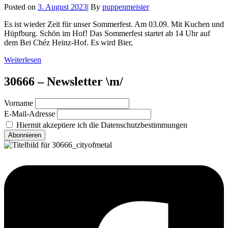
Byline
Posted on
3. August 2023
|
By
puppenmeister
Es ist wieder Zeit für unser Sommerfest. Am 03.09. Mit Kuchen und
Hüpfburg. Schön im Hof! Das Sommerfest startet ab 14 Uhr auf
dem Bei Chéz Heinz-Hof. Es wird Bier,
30666
Weiterlesen
–
Sommerfest
30666 – Newsletter \m/
2023
Vorname
E-Mail-Adresse
Hiermit akzeptiere ich die Datenschutzbestimmungen