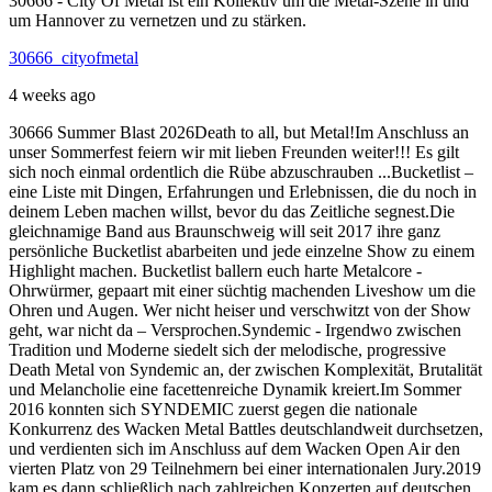
30666 - City Of Metal ist ein Kollektiv um die Metal-Szene in und
um Hannover zu vernetzen und zu stärken.
30666_cityofmetal
4 weeks ago
30666 Summer Blast 2026
Death to all, but Metal!
Im Anschluss an
unser Sommerfest feiern wir mit lieben Freunden weiter!!! Es gilt
sich noch einmal ordentlich die Rübe abzuschrauben ...
Bucketlist –
eine Liste mit Dingen, Erfahrungen und Erlebnissen, die du noch in
deinem Leben machen willst, bevor du das Zeitliche segnest.
Die
gleichnamige Band aus Braunschweig will seit 2017 ihre ganz
persönliche Bucketlist abarbeiten und jede einzelne Show zu einem
Highlight machen. Bucketlist ballern euch harte Metalcore -
Ohrwürmer, gepaart mit einer süchtig machenden Liveshow um die
Ohren und Augen. Wer nicht heiser und verschwitzt von der Show
geht, war nicht da – Versprochen.
Syndemic - Irgendwo zwischen
Tradition und Moderne siedelt sich der melodische, progressive
Death Metal von Syndemic an, der zwischen Komplexität, Brutalität
und Melancholie eine facettenreiche Dynamik kreiert.
Im Sommer
2016 konnten sich SYNDEMIC zuerst gegen die nationale
Konkurrenz des Wacken Metal Battles deutschlandweit durchsetzen,
und verdienten sich im Anschluss auf dem Wacken Open Air den
vierten Platz von 29 Teilnehmern bei einer internationalen Jury.
2019
kam es dann schließlich nach zahlreichen Konzerten auf deutschen