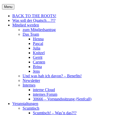
Skip
30666 – City Of Metal e.V.
Menu
Metal für Hannover \m/
to
content
BACK TO THE ROOTS!
Was soll der Quatsch…?!?
Mitglied werden
zum Mitgliedsantrag
Das Team
Henna
Pascal
Julia
Knitzel
Gerrit
Carsten
Brina
Jens
Und was hab ich davon? – Benefits!
Newsletter
Internes
interne Cloud
internes Forum
30666 – Vorstandssitzung (Senfcall)
Veranstaltungen
Scumtisch
Scumtisch! – Was’n das?!?