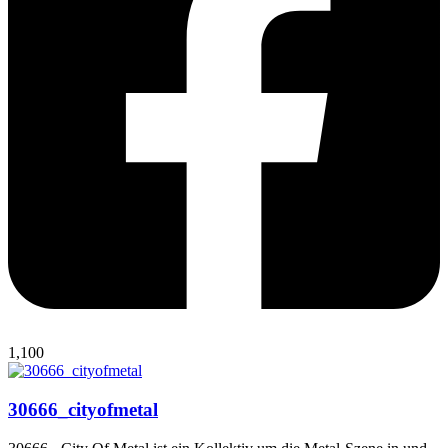
1,100
30666_cityofmetal