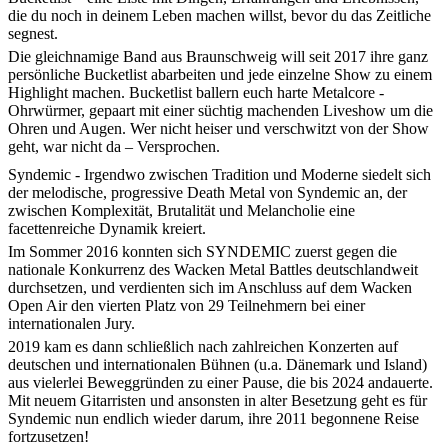
die du noch in deinem Leben machen willst, bevor du das Zeitliche
segnest.
Die gleichnamige Band aus Braunschweig will seit 2017 ihre ganz
persönliche Bucketlist abarbeiten und jede einzelne Show zu einem
Highlight machen. Bucketlist ballern euch harte Metalcore -
Ohrwürmer, gepaart mit einer süchtig machenden Liveshow um die
Ohren und Augen. Wer nicht heiser und verschwitzt von der Show
geht, war nicht da – Versprochen.
Syndemic - Irgendwo zwischen Tradition und Moderne siedelt sich
der melodische, progressive Death Metal von Syndemic an, der
zwischen Komplexität, Brutalität und Melancholie eine
facettenreiche Dynamik kreiert.
Im Sommer 2016 konnten sich SYNDEMIC zuerst gegen die
nationale Konkurrenz des Wacken Metal Battles deutschlandweit
durchsetzen, und verdienten sich im Anschluss auf dem Wacken
Open Air den vierten Platz von 29 Teilnehmern bei einer
internationalen Jury.
2019 kam es dann schließlich nach zahlreichen Konzerten auf
deutschen und internationalen Bühnen (u.a. Dänemark und Island)
aus vielerlei Beweggründen zu einer Pause, die bis 2024 andauerte.
Mit neuem Gitarristen und ansonsten in alter Besetzung geht es für
Syndemic nun endlich wieder darum, ihre 2011 begonnene Reise
fortzusetzen!