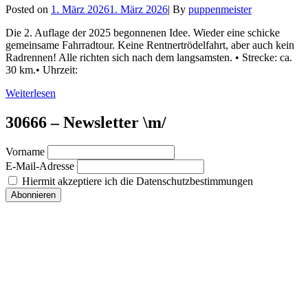
Byline
Posted on
1. März 2026
1. März 2026
|
By
puppenmeister
Die 2. Auflage der 2025 begonnenen Idee. Wieder eine schicke
gemeinsame Fahrradtour. Keine Rentnertrödelfahrt, aber auch kein
Radrennen! Alle richten sich nach dem langsamsten. • Strecke: ca.
30 km.• Uhrzeit:
30666
Weiterlesen
–
Heavy
30666 – Newsletter \m/
Cycling
Vol.
Vorname
2
E-Mail-Adresse
–
2026
Hiermit akzeptiere ich die Datenschutzbestimmungen