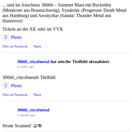
... und im Anschluss 30666 – Summer Blast mit Bucketlist
(Metalcore aus Braunschweig), Syndemic (Progressiv Death Metal
aus Hamburg) und Aeonyzhar (Satanic Thunder Metal aus
Hannover)
Tickets an der AK oder im VVK
Photo
View on Facebook
·
Share
30666_cityofmetal
hat sein/ihr Titelbild aktualisiert.
4 weeks ago
30666_cityofmetals Titelbild
Photo
View on Facebook
·
Share
30666_cityofmetal
1 month ago
Heute Scummi! 🤝🍻