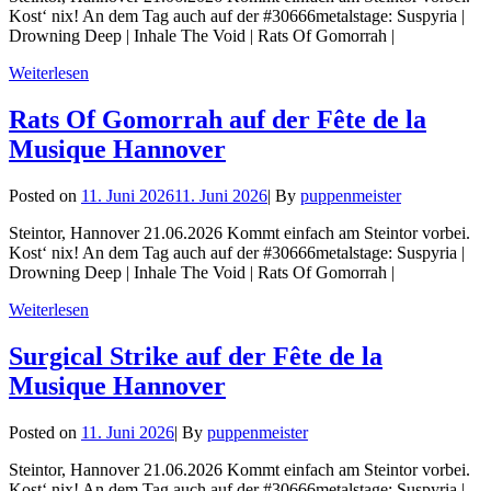
Kost‘ nix! An dem Tag auch auf der #30666metalstage: Suspyria |
Drowning Deep | Inhale The Void | Rats Of Gomorrah |
Inhale
Weiterlesen
The
Void
Rats Of Gomorrah auf der Fête de la
auf
Musique Hannover
der
Fête
de
Byline
Posted on
11. Juni 2026
11. Juni 2026
|
By
puppenmeister
la
Musique
Steintor, Hannover 21.06.2026 Kommt einfach am Steintor vorbei.
Hannover
Kost‘ nix! An dem Tag auch auf der #30666metalstage: Suspyria |
Drowning Deep | Inhale The Void | Rats Of Gomorrah |
Rats
Weiterlesen
Of
Gomorrah
Surgical Strike auf der Fête de la
auf
Musique Hannover
der
Fête
de
Byline
Posted on
11. Juni 2026
|
By
puppenmeister
la
Musique
Steintor, Hannover 21.06.2026 Kommt einfach am Steintor vorbei.
Hannover
Kost‘ nix! An dem Tag auch auf der #30666metalstage: Suspyria |