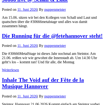
Byline
Posted on
11. Juni 2026
|
By
puppenmeister
Am 15.06. sitzen wir bei den Kollegen von Schall und Laut und
quatschen über die #30666metalstage und alles was damit
zusammen hängt.
Die Running für die @fetehannover steht!
Byline
Posted on
11. Juni 2026
|
By
puppenmeister
Die #30666MetalStage ist dieses Jahr nochmal am Steintor. Am
21.06. reißen wir wie gewohnt die Innenstadt ab. Um 14:30 Uhr
geht‘s los – kommt ran! Und für alle, die Montag
Die
Weiterlesen
Running
für
Inhale The Void auf der Fête de la
die
Musique Hannover
@fetehannover
steht!
Byline
Posted on
11. Juni 2026
|
By
puppenmeister
Steintor, Hannover 21.06.2026 Kommt einfach am Steintor vorbei.