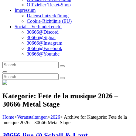
Offizieller Ticket-Shop
Impressum
Datenschutzerklärung
Cookie-Richtlinie (EU)
Social – Verbindet euch!
30666@Discord
30666@Signal
30666@Instagram
30666@Facebook
30666@Youtube
Search
Search
for:
Search
Search
Search
for:
Kategorie:
Fete de la musique 2026 –
30666 Metal Stage
Home
>
Veranstaltungen
>
2026
>
Archive for
Kategorie:
Fete de la
musique 2026 – 30666 Metal Stage
30666 live @ Schall & Laut