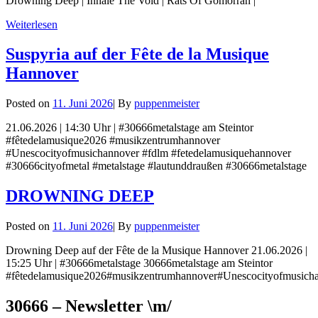
Drowning Deep | Inhale The Void | Rats Of Gomorrah |
Drone
Weiterlesen
auf
der
Suspyria auf der Fête de la Musique
Fête
Hannover
de
la
Musique
Byline
Posted on
11. Juni 2026
|
By
puppenmeister
Hannover
21.06.2026 | 14:30 Uhr | #30666metalstage am Steintor
#fêtedelamusique2026 #musikzentrumhannover
#Unescocityofmusichannover #fdlm #fetedelamusiquehannover
#30666cityofmetal #metalstage #lautunddraußen #30666metalstage
DROWNING DEEP
Byline
Posted on
11. Juni 2026
|
By
puppenmeister
Drowning Deep auf der Fête de la Musique Hannover 21.06.2026 |
15:25 Uhr | #30666metalstage 30666metalstage am Steintor
#fêtedelamusique2026#musikzentrumhannover#Unescocityofmusicha
30666 – Newsletter \m/