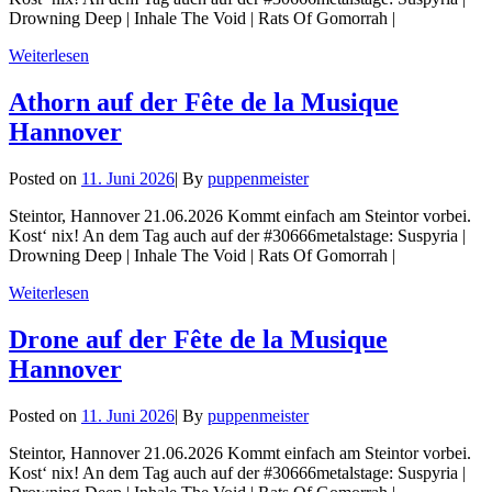
Drowning Deep | Inhale The Void | Rats Of Gomorrah |
Surgical
Weiterlesen
Strike
auf
Athorn auf der Fête de la Musique
der
Hannover
Fête
de
la
Byline
Posted on
11. Juni 2026
|
By
puppenmeister
Musique
Hannover
Steintor, Hannover 21.06.2026 Kommt einfach am Steintor vorbei.
Kost‘ nix! An dem Tag auch auf der #30666metalstage: Suspyria |
Drowning Deep | Inhale The Void | Rats Of Gomorrah |
Athorn
Weiterlesen
auf
der
Drone auf der Fête de la Musique
Fête
Hannover
de
la
Musique
Byline
Posted on
11. Juni 2026
|
By
puppenmeister
Hannover
Steintor, Hannover 21.06.2026 Kommt einfach am Steintor vorbei.
Kost‘ nix! An dem Tag auch auf der #30666metalstage: Suspyria |