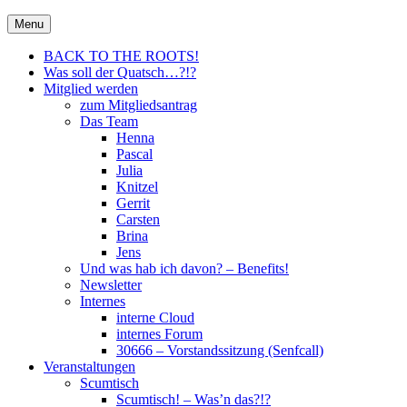
Skip
30666 – City Of Metal e.V.
Menu
Metal für Hannover \m/
to
content
BACK TO THE ROOTS!
Was soll der Quatsch…?!?
Mitglied werden
zum Mitgliedsantrag
Das Team
Henna
Pascal
Julia
Knitzel
Gerrit
Carsten
Brina
Jens
Und was hab ich davon? – Benefits!
Newsletter
Internes
interne Cloud
internes Forum
30666 – Vorstandssitzung (Senfcall)
Veranstaltungen
Scumtisch
Scumtisch! – Was’n das?!?