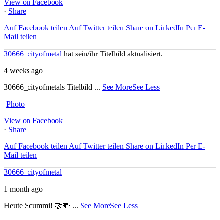
View on Facebook
·
Share
Auf Facebook teilen
Auf Twitter teilen
Share on LinkedIn
Per E-
Mail teilen
30666_cityofmetal
hat sein/ihr Titelbild aktualisiert.
4 weeks ago
30666_cityofmetals Titelbild
...
See More
See Less
Photo
View on Facebook
·
Share
Auf Facebook teilen
Auf Twitter teilen
Share on LinkedIn
Per E-
Mail teilen
30666_cityofmetal
1 month ago
Heute Scummi! 🤝🍻
...
See More
See Less