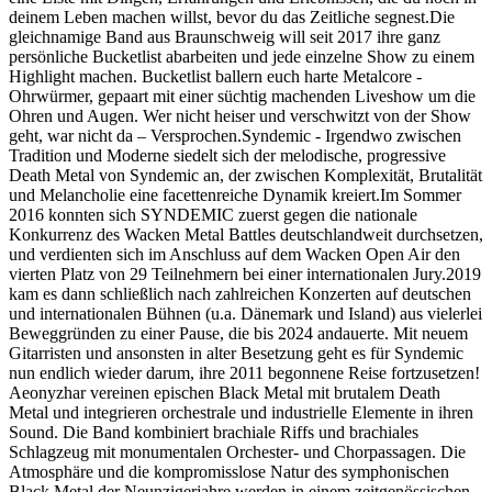
deinem Leben machen willst, bevor du das Zeitliche segnest.
Die
gleichnamige Band aus Braunschweig will seit 2017 ihre ganz
persönliche Bucketlist abarbeiten und jede einzelne Show zu einem
Highlight machen. Bucketlist ballern euch harte Metalcore -
Ohrwürmer, gepaart mit einer süchtig machenden Liveshow um die
Ohren und Augen. Wer nicht heiser und verschwitzt von der Show
geht, war nicht da – Versprochen.
Syndemic - Irgendwo zwischen
Tradition und Moderne siedelt sich der melodische, progressive
Death Metal von Syndemic an, der zwischen Komplexität, Brutalität
und Melancholie eine facettenreiche Dynamik kreiert.
Im Sommer
2016 konnten sich SYNDEMIC zuerst gegen die nationale
Konkurrenz des Wacken Metal Battles deutschlandweit durchsetzen,
und verdienten sich im Anschluss auf dem Wacken Open Air den
vierten Platz von 29 Teilnehmern bei einer internationalen Jury.
2019
kam es dann schließlich nach zahlreichen Konzerten auf deutschen
und internationalen Bühnen (u.a. Dänemark und Island) aus vielerlei
Beweggründen zu einer Pause, die bis 2024 andauerte. Mit neuem
Gitarristen und ansonsten in alter Besetzung geht es für Syndemic
nun endlich wieder darum, ihre 2011 begonnene Reise fortzusetzen!
Aeonyzhar vereinen epischen Black Metal mit brutalem Death
Metal und integrieren orchestrale und industrielle Elemente in ihren
Sound. Die Band kombiniert brachiale Riffs und brachiales
Schlagzeug mit monumentalen Orchester- und Chorpassagen. Die
Atmosphäre und die kompromisslose Natur des symphonischen
Black Metal der Neunzigerjahre werden in einem zeitgenössischen