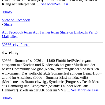
Klang neu interpretiert.
...
See More
See Less
Photo
View on Facebook
·
Share
Auf Facebook teilen
Auf Twitter teilen
Share on LinkedIn
Per E-
Mail teilen
30666_cityofmetal
4 weeks ago
30666 – Sommerfest 2026 ab 14:00
Eintritt frei!
Wieder ganz
entspannt mit Kuchen und Kinderspaß bei guter Musik und der
besten Community, wo gibt.
(Noch-) Nichtmitglieder sind herzlich
willkommen!
Das vielleicht letzte Sommerfest auf dem Heinz-Hof
---
... und im Anschluss 30666 – Summer Blast mit Bucketlist
(Metalcore aus Braunschweig), Syndemic (Progressiv Death Metal
aus Hamburg) und Aeonyzhar (Satanic Thunder Metal aus
Hannover)
Tickets an der AK oder im VVK
...
See More
See Less
Photo