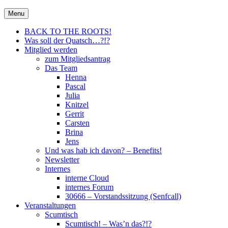
Skip
30666 – City Of Metal e.V.
Menu
Metal für Hannover \m/
to
content
BACK TO THE ROOTS!
Was soll der Quatsch…?!?
Mitglied werden
zum Mitgliedsantrag
Das Team
Henna
Pascal
Julia
Knitzel
Gerrit
Carsten
Brina
Jens
Und was hab ich davon? – Benefits!
Newsletter
Internes
interne Cloud
internes Forum
30666 – Vorstandssitzung (Senfcall)
Veranstaltungen
Scumtisch
Scumtisch! – Was’n das?!?