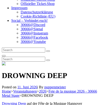
Offizieller Ticket-Shop
Impressum
Datenschutzerklärung
Cookie-Richtlinie (EU)
Social – Verbindet euch!
30666@Discord
30666@Signal
30666@Instagram
30666@Facebook
30666@Youtube
Search
Search
for:
Search
Search
Search
for:
DROWNING DEEP
Byline
Posted on
11. Juni 2026
|
By
puppenmeister
Home
>
Veranstaltungen
>
2026
>
Fete de la musique 2026 - 30666
Metal Stage
>
DROWNING DEEP
Drowning Deep
auf der Fête de la Musique Hannover