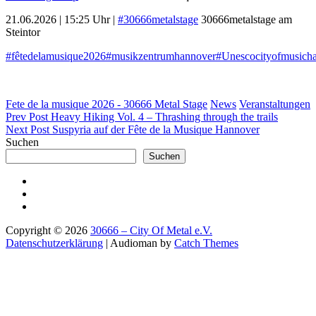
21.06.2026 | 15:25 Uhr |
#30666metalstage
30666metalstage am
Steintor
#fêtedelamusique2026
#musikzentrumhannover
#Unescocityofmusich
Categories
Fete de la musique 2026 - 30666 Metal Stage
News
Veranstaltungen
Beitragsnavigation
Previous
Prev Post
Heavy Hiking Vol. 4 – Thrashing through the trails
Post
Next
Next Post
Suspyria auf der Fête de la Musique Hannover
Post
Suchen
Suchen
30666@Facebook
30666@Instagram
Discord
Copyright © 2026
30666 – City Of Metal e.V.
Datenschutzerklärung
|
Audioman by
Catch Themes