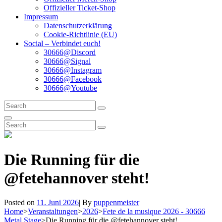
Offizieller Ticket-Shop
Impressum
Datenschutzerklärung
Cookie-Richtlinie (EU)
Social – Verbindet euch!
30666@Discord
30666@Signal
30666@Instagram
30666@Facebook
30666@Youtube
Search
Search
for:
Search
Search
Search
for:
Die Running für die
@fetehannover steht!
Byline
Posted on
11. Juni 2026
|
By
puppenmeister
Home
>
Veranstaltungen
>
2026
>
Fete de la musique 2026 - 30666
Metal Stage
>
Die Running für die @fetehannover steht!