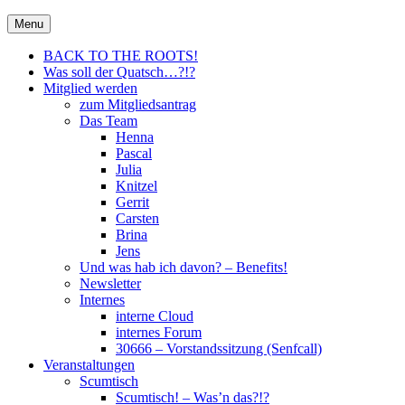
Skip
30666 – City Of Metal e.V.
Menu
Metal für Hannover \m/
to
content
BACK TO THE ROOTS!
Was soll der Quatsch…?!?
Mitglied werden
zum Mitgliedsantrag
Das Team
Henna
Pascal
Julia
Knitzel
Gerrit
Carsten
Brina
Jens
Und was hab ich davon? – Benefits!
Newsletter
Internes
interne Cloud
internes Forum
30666 – Vorstandssitzung (Senfcall)
Veranstaltungen
Scumtisch
Scumtisch! – Was’n das?!?