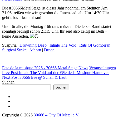
Die #30666MetalStage ist dieses Jahr nochmal am Steintor. Am
21.06. reißen wir wie gewohnt die Innenstadt ab. Um 14:30 Uhr
geht‘s los – kommt ran!
Und für alle, die Montag früh raus müssen: Die letzte Band startet
sonntagsbedingt schon 21:15 Uhr. Ihr seid also zeitig im Betti –
keine Ausreden.
Suspyria |
Drowning Deep
|
Inhale The Void
|
Rats Of Gomorrah
|
Surgical Strike
|
Athorn
|
Drone
Categories
Fete de la musique 2026 - 30666 Metal Stage
News
Veranstaltungen
Beitragsnavigation
Previous
Prev Post
Inhale The Void auf der Fête de la Musique Hannover
Post
Next
Next Post
30666 live @ Schall & Laut
Post
Suchen
Suchen
30666@Facebook
30666@Instagram
Discord
Copyright © 2026
30666 – City Of Metal e.V.