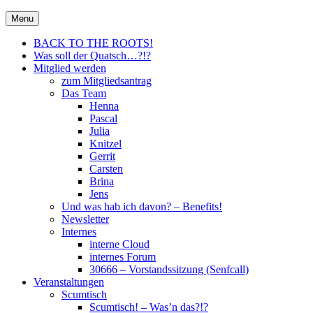
Skip
30666 – City Of Metal e.V.
Menu
Metal für Hannover \m/
to
content
BACK TO THE ROOTS!
Was soll der Quatsch…?!?
Mitglied werden
zum Mitgliedsantrag
Das Team
Henna
Pascal
Julia
Knitzel
Gerrit
Carsten
Brina
Jens
Und was hab ich davon? – Benefits!
Newsletter
Internes
interne Cloud
internes Forum
30666 – Vorstandssitzung (Senfcall)
Veranstaltungen
Scumtisch
Scumtisch! – Was’n das?!?