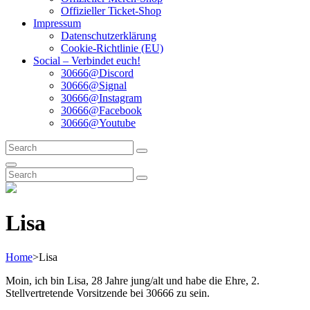
Offizieller Ticket-Shop
Impressum
Datenschutzerklärung
Cookie-Richtlinie (EU)
Social – Verbindet euch!
30666@Discord
30666@Signal
30666@Instagram
30666@Facebook
30666@Youtube
Search
Search
for:
Search
Search
Search
for:
Lisa
Home
>
Lisa
Moin, ich bin Lisa, 28 Jahre jung/alt und habe die Ehre, 2.
Stellvertretende Vorsitzende bei 30666 zu sein.