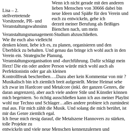
Wenn ich nicht gerade mit den anderen
lieben Menschen von 30666 dabei bin
Lisa – 2.
neue Ideen und Späße für den Verein und
stellvertretende
euch zu entwickeln, gehe ich
Vorsitzende, PR- und
derzeit meiner Berufung als fleißiges
Veranstaltungswahnsinn
Bienchen nach, um mein
Veranstaltungsmanagement-Studium abzuschließen.
Wie ihr euch also vielleicht
denken könnt, liebe ich es, zu planen, organisieren und den
Überblick zu behalten. Und genau das bringe ich wohl auch in den
Verein ein. Strategische Planung,
Veranstaltungsorganisation und -durchführung. Dafür schlägt mein
Herz! Die ein oder andere Person würde mich wohl auch als
Perfektionistin oder gar als kleinen
Kontrollfreak beschreiben….Dazu aber kein Kommentar von mir ?
Musikalisch bin ich ziemlich breit aufgestellt. Meine Heimat sehe
ich zwar im Hardcore und Metalcore (inkl. der ganzen Genres, die
daran angrenzen), aber auch viele andere Stile und Künstler können
mich begeistern. So richtig ausschließen kann ich aus meiner Playlist
wohl nur Techno und Schlager…alles andere probiere ich zumindest
mal aus. Für mich zählt die Musik. Und solang die mich berührt, ist
mir das Genre ziemlich egal.
Ich freue mich riesig darauf, die Metalszene Hannovers zu stärken,
tolle Projekte zu
entwickeln und viele neue Menschen kennenzulernen und