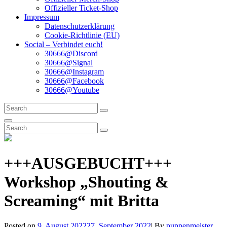
Offizieller Ticket-Shop
Impressum
Datenschutzerklärung
Cookie-Richtlinie (EU)
Social – Verbindet euch!
30666@Discord
30666@Signal
30666@Instagram
30666@Facebook
30666@Youtube
Search
Search
for:
Search
Search
Search
for:
+++AUSGEBUCHT+++
Workshop „Shouting &
Screaming“ mit Britta
Byline
Posted on
9. August 2022
27. September 2022
|
By
puppenmeister