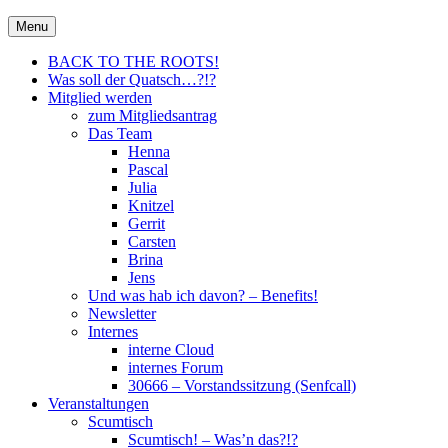
Skip
30666 – City Of Metal e.V.
Menu
Metal für Hannover \m/
to
content
BACK TO THE ROOTS!
Was soll der Quatsch…?!?
Mitglied werden
zum Mitgliedsantrag
Das Team
Henna
Pascal
Julia
Knitzel
Gerrit
Carsten
Brina
Jens
Und was hab ich davon? – Benefits!
Newsletter
Internes
interne Cloud
internes Forum
30666 – Vorstandssitzung (Senfcall)
Veranstaltungen
Scumtisch
Scumtisch! – Was’n das?!?