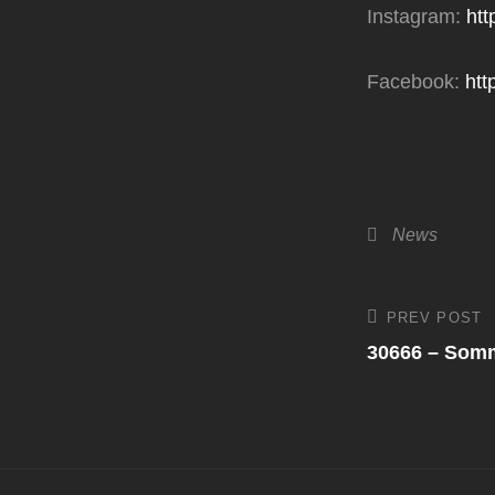
Instagram:
htt
Facebook:
htt
Categories
News
Beitrags
PREV POST
Previous
Post
30666 – Somm