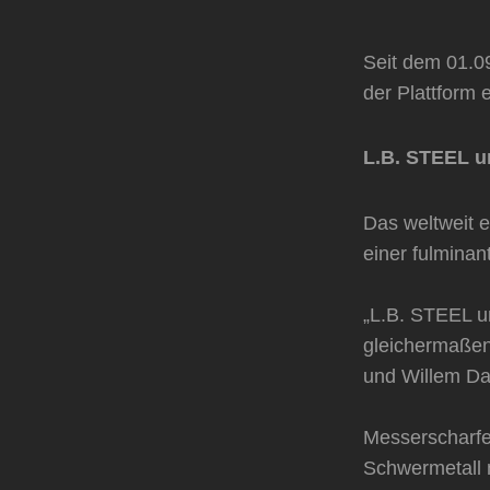
Seit dem 01.09
der Plattform 
L.B. STEEL un
Das weltweit 
einer fulmina
„L.B. STEEL u
gleichermaßen
und Willem Da
Messerscharfe 
Schwermetall n