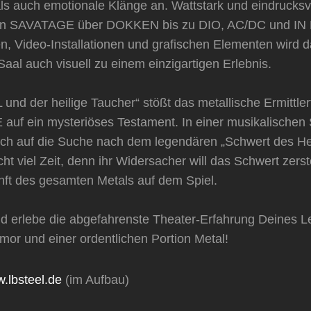
ls auch emotionale Klänge an. Wattstark und eindrucksvo
on SAVATAGE über DOKKEN bis zu DIO, AC/DC und IN
, Video-Installationen und grafischen Elementen wird d
aal auch visuell zu einem einzigartigen Erlebnis.
 und der heilige Taucher“ stößt das metallische Ermittl
f ein mysteriöses Testament. In einer musikalischen 
ich auf die Suche nach dem legendären „Schwert des He
icht viel Zeit, denn ihr Widersacher will das Schwert zers
unft des gesamten Metals auf dem Spiel.
d erlebe die abgefahrenste Theater-Erfahrung Deines Le
or und einer ordentlichen Portion Metal!
.lbsteel.de
(im Aufbau)