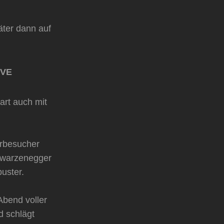
äter dann auf
IVE
art auch mit
erbesucher
hwarzenegger
buster.
Abend voller
d schlägt