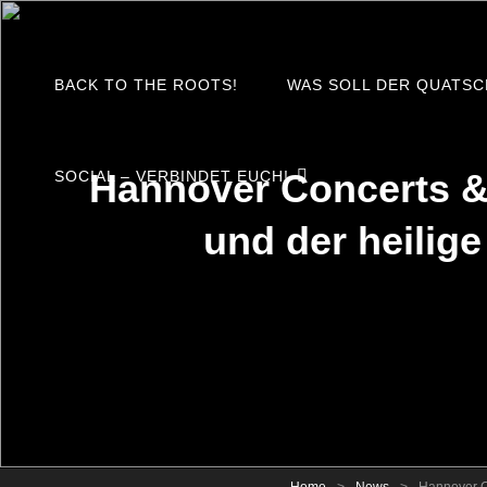
Metal Für Hannover \m/
30666 – City Of Metal e.V.
BACK TO THE ROOTS!
WAS SOLL DER QUATSC
Hannover Concerts & 
SOCIAL – VERBINDET EUCH!
und der heilig