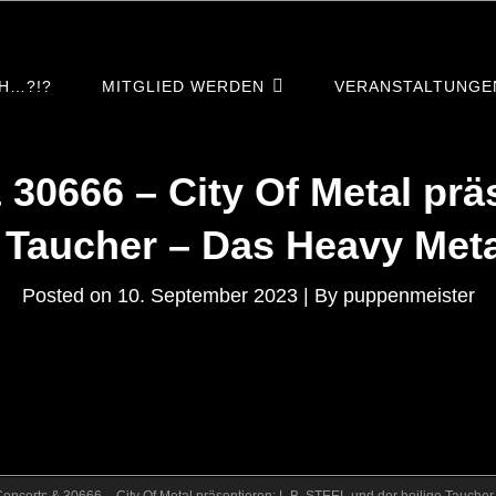
H…?!?
MITGLIED WERDEN
VERANSTALTUNGE
30666 – City Of Metal prä
e Taucher – Das Heavy Meta
Byline
Posted on
10. September 2023
|
By
puppenmeister