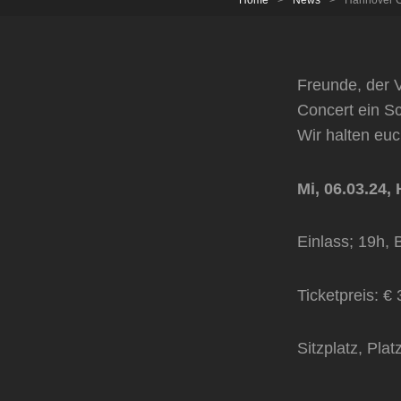
Home
>
News
>
Hannover Co
Freunde, der V
Concert ein S
Wir halten euc
Mi, 06.03.24
Einlass; 19h, 
Ticketpreis: €
Sitzplatz, Plat