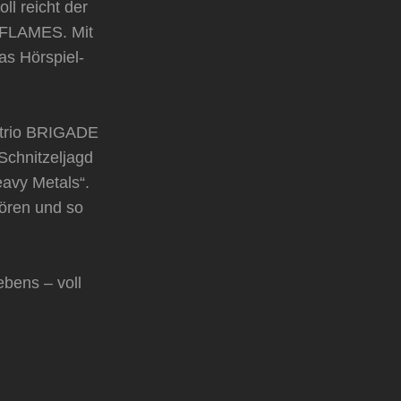
ll reicht der
 FLAMES. Mit
as Hörspiel-
ertrio BRIGADE
Schnitzeljagd
avy Metals“.
tören und so
bens – voll