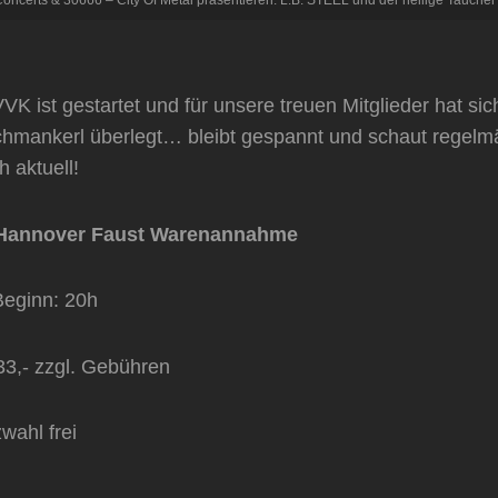
ncerts & 30666 – City Of Metal präsentieren: L.B. STEEL und der heilige Taucher
VK ist gestartet und für unsere treuen Mitglieder hat si
chmankerl überlegt… bleibt gespannt und schaut regelm
h aktuell!
, Hannover Faust Warenannahme
Beginn: 20h
 33,- zzgl. Gebühren
zwahl frei