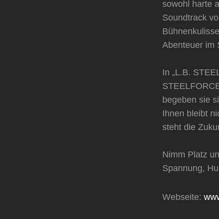
sowohl harte a
Soundtrack v
Bühnenkulissen
Abenteuer im S
In „L.B. STEEL
STEELFORCE au
begeben sie s
Ihnen bleibt n
steht die Zuk
Nimm Platz un
Spannung, Hum
Webseite:
www