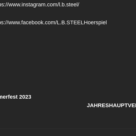
ps://www.instagram.com/l.b.steel/
ps://www.facebook.com/L.B.STEELHoerspiel
navigation
Next
Post
erfest 2023
JAHRESHAUPTV