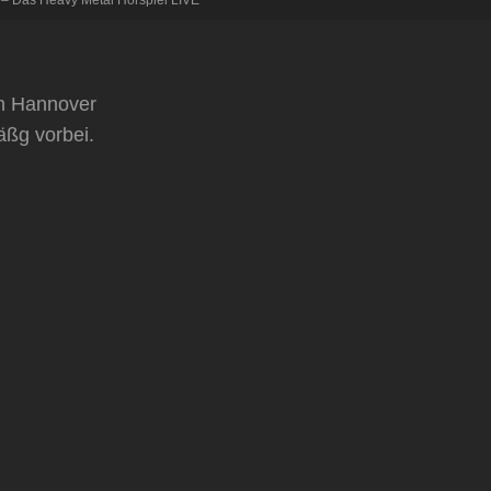
 – Das Heavy Metal Hörspiel LIVE
ch Hannover
äßg vorbei.