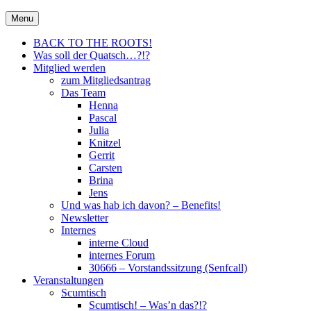
Skip
30666 – City Of Metal e.V.
Menu
Metal für Hannover \m/
to
content
BACK TO THE ROOTS!
Was soll der Quatsch…?!?
Mitglied werden
zum Mitgliedsantrag
Das Team
Henna
Pascal
Julia
Knitzel
Gerrit
Carsten
Brina
Jens
Und was hab ich davon? – Benefits!
Newsletter
Internes
interne Cloud
internes Forum
30666 – Vorstandssitzung (Senfcall)
Veranstaltungen
Scumtisch
Scumtisch! – Was’n das?!?