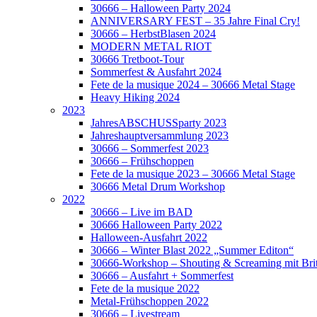
30666 – Halloween Party 2024
ANNIVERSARY FEST – 35 Jahre Final Cry!
30666 – HerbstBlasen 2024
MODERN METAL RIOT
30666 Tretboot-Tour
Sommerfest & Ausfahrt 2024
Fete de la musique 2024 – 30666 Metal Stage
Heavy Hiking 2024
2023
JahresABSCHUSSparty 2023
Jahreshauptversammlung 2023
30666 – Sommerfest 2023
30666 – Frühschoppen
Fete de la musique 2023 – 30666 Metal Stage
30666 Metal Drum Workshop
2022
30666 – Live im BAD
30666 Halloween Party 2022
Halloween-Ausfahrt 2022
30666 – Winter Blast 2022 „Summer Editon“
30666-Workshop – Shouting & Screaming mit Brit
30666 – Ausfahrt + Sommerfest
Fete de la musique 2022
Metal-Frühschoppen 2022
30666 – Livestream