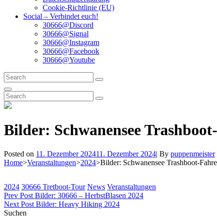
Cookie-Richtlinie (EU)
Social – Verbindet euch!
30666@Discord
30666@Signal
30666@Instagram
30666@Facebook
30666@Youtube
Search
Search
for:
Search
Search
Search
for:
Bilder: Schwanensee Trashboot
Byline
Posted on
11. Dezember 2024
11. Dezember 2024
|
By
puppenmeister
Home
>
Veranstaltungen
>
2024
>
Bilder: Schwanensee Trashboot-Fahr
Categories
2024
30666 Tretboot-Tour
News
Veranstaltungen
Beitragsnavigation
Previous
Prev Post
Bilder: 30666 – HerbstBlasen 2024
Post
Next
Next Post
Bilder: Heavy Hiking 2024
Post
Suchen