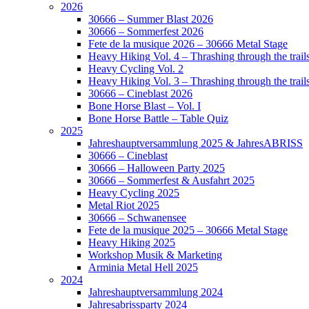
2026
30666 – Summer Blast 2026
30666 – Sommerfest 2026
Fete de la musique 2026 – 30666 Metal Stage
Heavy Hiking Vol. 4 – Thrashing through the trail
Heavy Cycling Vol. 2
Heavy Hiking Vol. 3 – Thrashing through the trail
30666 – Cineblast 2026
Bone Horse Blast – Vol. I
Bone Horse Battle – Table Quiz
2025
Jahreshauptversammlung 2025 & JahresABRISS
30666 – Cineblast
30666 – Halloween Party 2025
30666 – Sommerfest & Ausfahrt 2025
Heavy Cycling 2025
Metal Riot 2025
30666 – Schwanensee
Fete de la musique 2025 – 30666 Metal Stage
Heavy Hiking 2025
Workshop Musik & Marketing
Arminia Metal Hell 2025
2024
Jahreshauptversammlung 2024
Jahresabrissparty 2024