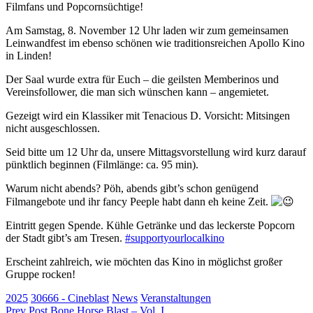
Filmfans und Popcornsüchtige!
Am Samstag, 8. November 12 Uhr laden wir zum gemeinsamen
Leinwandfest im ebenso schönen wie traditionsreichen Apollo Kino
in Linden!
Der Saal wurde extra für Euch – die geilsten Memberinos und
Vereinsfollower, die man sich wünschen kann – angemietet.
Gezeigt wird ein Klassiker mit Tenacious D. Vorsicht: Mitsingen
nicht ausgeschlossen.
Seid bitte um 12 Uhr da, unsere Mittagsvorstellung wird kurz darauf
pünktlich beginnen (Filmlänge: ca. 95 min).
Warum nicht abends? Pöh, abends gibt’s schon genügend
Filmangebote und ihr fancy Peeple habt dann eh keine Zeit.
Eintritt gegen Spende. Kühle Getränke und das leckerste Popcorn
der Stadt gibt’s am Tresen.
#supportyourlocalkino
Erscheint zahlreich, wie möchten das Kino in möglichst großer
Gruppe rocken!
Categories
2025
30666 - Cineblast
News
Veranstaltungen
Beitragsnavigation
Previous
Prev Post
Bone Horse Blast – Vol. I