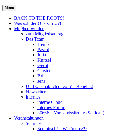
Skip
30666 – City Of Metal e.V.
Menu
Metal für Hannover \m/
to
content
BACK TO THE ROOTS!
Was soll der Quatsch…?!?
Mitglied werden
zum Mitgliedsantrag
Das Team
Henna
Pascal
Julia
Knitzel
Gerrit
Carsten
Brina
Jens
Und was hab ich davon? – Benefits!
Newsletter
Internes
interne Cloud
internes Forum
30666 – Vorstandssitzung (Senfcall)
Veranstaltungen
Scumtisch
Scumtisch! – Was’n das?!?