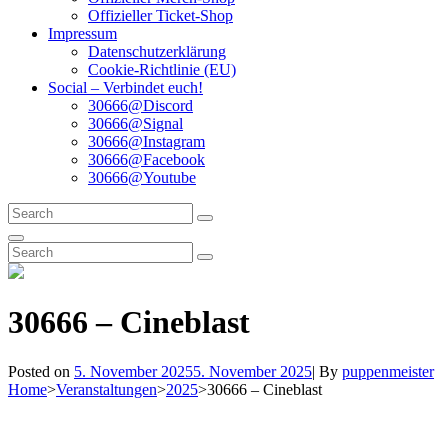
Offizieller Ticket-Shop
Impressum
Datenschutzerklärung
Cookie-Richtlinie (EU)
Social – Verbindet euch!
30666@Discord
30666@Signal
30666@Instagram
30666@Facebook
30666@Youtube
Search
Search
for:
Search
Search
Search
for:
30666 – Cineblast
Byline
Posted on
5. November 2025
5. November 2025
|
By
puppenmeister
Home
>
Veranstaltungen
>
2025
>
30666 – Cineblast